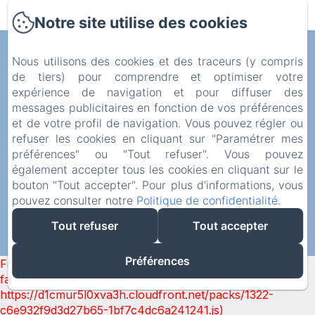
Notre site utilise des cookies
Manoir de Ranléon
Nous utilisons des cookies et des traceurs (y compris
de tiers) pour comprendre et optimiser votre
expérience de navigation et pour diffuser des
Manoir de Ranléon, Jugon Les Lacs, 22270,
messages publicitaires en fonction de vos préférences
France
et de votre profil de navigation. Vous pouvez régler ou
patrice22130@gmail.com
refuser les cookies en cliquant sur "Paramétrer mes
préférences" ou "Tout refuser". Vous pouvez
+337 69 60 79 80
également accepter tous les cookies en cliquant sur le
bouton "Tout accepter". Pour plus d'informations, vous
pouvez consulter notre
Politique de confidentialité
.
Tout refuser
Tout accepter
Créé par Amenitiz
Préférences
Failed to load BookingEngine/index: Loading chunk 1322
failed. (missing:
https://d1cmur5l0xva3h.cloudfront.net/packs/1322-
c6e932f9d3d27b65-1bf7c4dc6a241241.js)