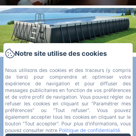
Notre site utilise des cookies
Manoir de Ranléon
Nous utilisons des cookies et des traceurs (y compris
de tiers) pour comprendre et optimiser votre
expérience de navigation et pour diffuser des
Manoir de Ranléon, Jugon Les Lacs, 22270,
messages publicitaires en fonction de vos préférences
France
et de votre profil de navigation. Vous pouvez régler ou
patrice22130@gmail.com
refuser les cookies en cliquant sur "Paramétrer mes
préférences" ou "Tout refuser". Vous pouvez
+337 69 60 79 80
également accepter tous les cookies en cliquant sur le
bouton "Tout accepter". Pour plus d'informations, vous
pouvez consulter notre
Politique de confidentialité
.